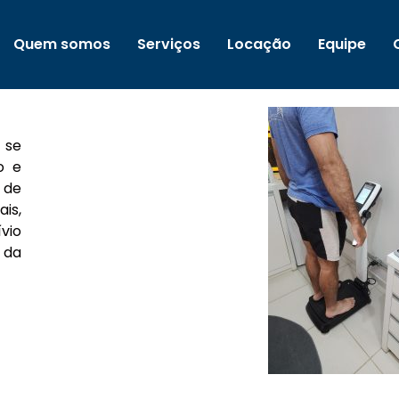
Quem somos
Serviços
Locação
Equipe
 se
o e
 de
is,
vio
 da